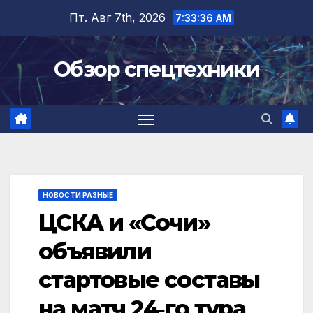
Перейти
Пт. Авг 7th, 2026
7:33:37 AM
к
содержимому
Обзор спецтехники
НОВОСТИ РАЗНЫЕ
ЦСКА и «Сочи»
объявили
стартовые составы
на матч 24‑го тура