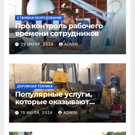
СТАНКИ И ОБОРУДОВАНИЕ
Про контроль рабочего
времени сотрудников
29 ИЮЛЯ, 2026
ADMIN
ДОРОЖНАЯ ТЕХНИКА
Популярные услуги,
которые оказывают
самосвалы в строительстве
15 ИЮЛЯ, 2026
ADMIN
и логистике