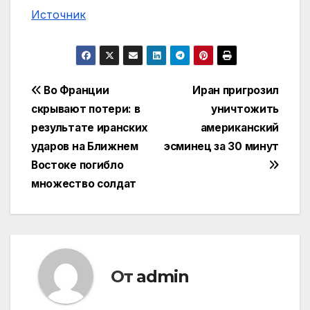
Источник
Навигация
Во Франции
Иран пригрозил
скрывают потери: в
уничтожить
по
результате иранских
американский
записям
ударов на Ближнем
эсминец за 30 минут
Востоке погибло
множество солдат
От
admin