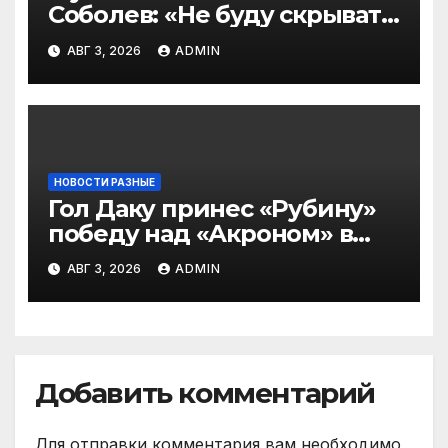
Соболев: «Не буду скрывать
— в Оренбурге всегда
АВГ 3, 2026
ADMIN
тяжело играть»
НОВОСТИ РАЗНЫЕ
Гол Даку принес «Рубину»
победу над «Акроном» в
матче РПЛ
АВГ 3, 2026
ADMIN
Добавить комментарий
Для отправки комментария вам необходимо