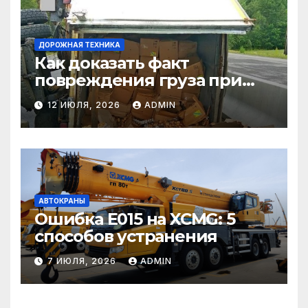
ДОРОЖНАЯ ТЕХНИКА
Как доказать факт
повреждения груза при
страховом случае
12 ИЮЛЯ, 2026
ADMIN
АВТОКРАНЫ
Ошибка E015 на XCMG: 5
способов устранения
7 ИЮЛЯ, 2026
ADMIN