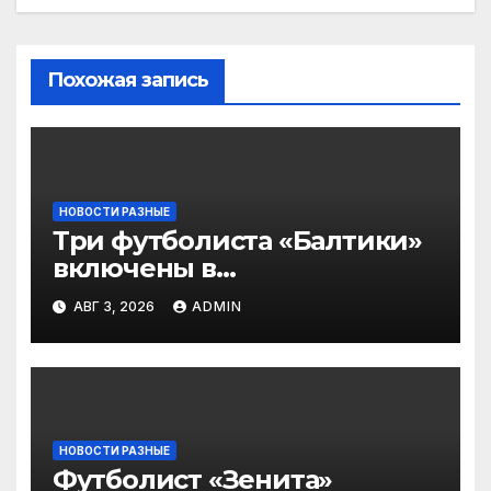
Похожая запись
НОВОСТИ РАЗНЫЕ
Три футболиста «Балтики»
включены в
символическую сборную
АВГ 3, 2026
ADMIN
2‑го тура РПЛ по версии
подписчиков МАТЧ
ПРЕМЬЕР
НОВОСТИ РАЗНЫЕ
Футболист «Зенита»