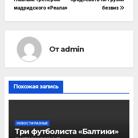
по
мадридского «Реала»
безвиз
записям
От
admin
Похожая запись
НОВОСТИ РАЗНЫЕ
Три футболиста «Балтики»