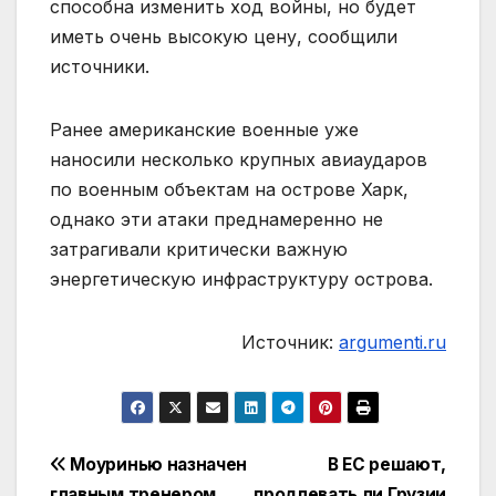
способна изменить ход войны, но будет
иметь очень высокую цену, сообщили
источники.
Ранее американские военные уже
наносили несколько крупных авиаударов
по военным объектам на острове Харк,
однако эти атаки преднамеренно не
затрагивали критически важную
энергетическую инфраструктуру острова.
Источник:
argumenti.ru
Навигация
Моуринью назначен
В ЕС решают,
главным тренером
продлевать ли Грузии