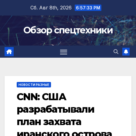
Перейти
Сб. Авг 8th, 2026
6:57:34 PM
к
содержимому
Обзор спецтехники
НОВОСТИ РАЗНЫЕ
CNN: США
разрабатывали
план захвата
иранского острова