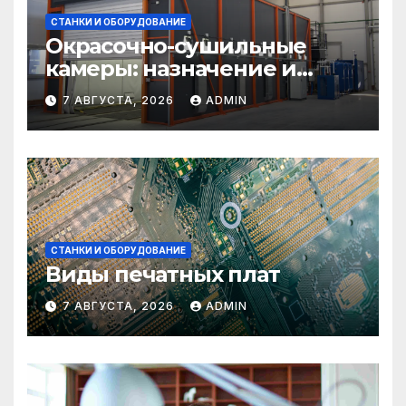
СТАНКИ И ОБОРУДОВАНИЕ
Окрасочно-сушильные
камеры: назначение и
области применения
7 АВГУСТА, 2026
ADMIN
СТАНКИ И ОБОРУДОВАНИЕ
Виды печатных плат
7 АВГУСТА, 2026
ADMIN