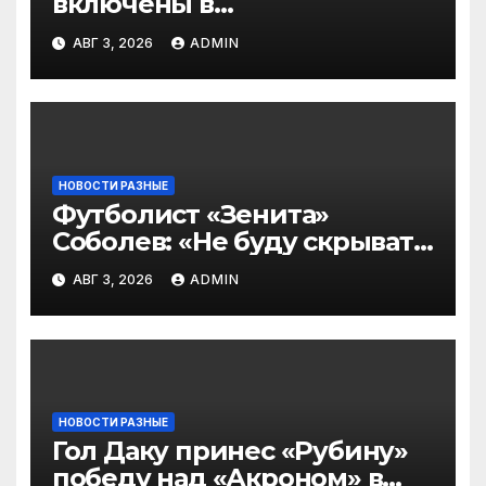
включены в
символическую сборную
АВГ 3, 2026
ADMIN
2‑го тура РПЛ по версии
подписчиков МАТЧ
ПРЕМЬЕР
НОВОСТИ РАЗНЫЕ
Футболист «Зенита»
Соболев: «Не буду скрывать
— в Оренбурге всегда
АВГ 3, 2026
ADMIN
тяжело играть»
НОВОСТИ РАЗНЫЕ
Гол Даку принес «Рубину»
победу над «Акроном» в