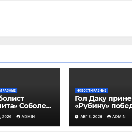
И РАЗНЫЕ
НОВОСТИ РАЗНЫЕ
болист
Гол Даку прине
ита» Соболев:
«Рубину» побе
 буду скрывать
над «Акроном» 
, 2026
ADMIN
АВГ 3, 2026
ADMIN
 Оренбурге
матче РПЛ
гда тяжело