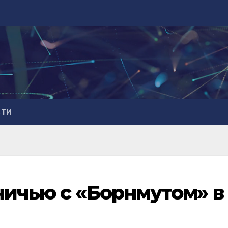
СТИ
ничью с «Борнмутом» в