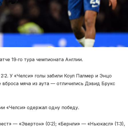
тче 19‑го тура чемпионата Англии.
2:2. У «Челси» голы забили Коул Палмер и Энцо
 вброса мяча из аута — отличились Дэвид Брукс
ии «Челси» одержал одну победу.
ест» — «Эвертон» (0:2); «Бернли» — «Ньюкасл» (1:3),