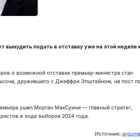
 вынудить подать в отставку уже на этой неделе и
оров о возможной отставке премьер-министра стал
льсона, дружившего с Джеффри Эпштейном, на пост п
ремьера ушёл Морган МакСуини — главный стратег,
истов в ходе выборов 2024 года.
Источник:
argumen