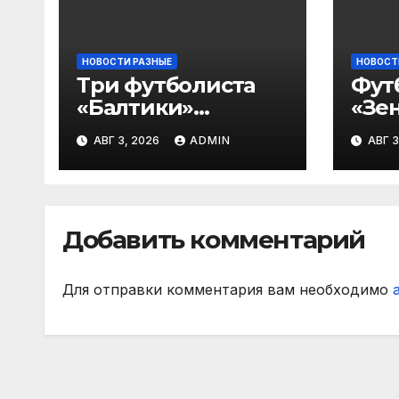
НОВОСТИ РАЗНЫЕ
НОВОСТ
Три футболиста
Фут
«Балтики»
«Зен
включены в
«Не
АВГ 3, 2026
ADMIN
АВГ 3
символическую
— в
сборную 2‑го тура
все
РПЛ по версии
игр
подписчиков
Добавить комментарий
МАТЧ ПРЕМЬЕР
Для отправки комментария вам необходимо