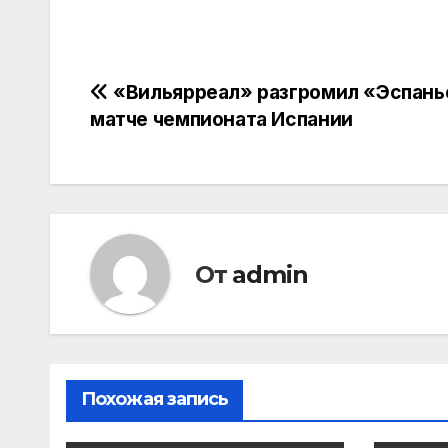
Навигация
«Вильярреал» разгромил «Эспань
матче чемпионата Испании
по
записям
От
admin
Похожая запись