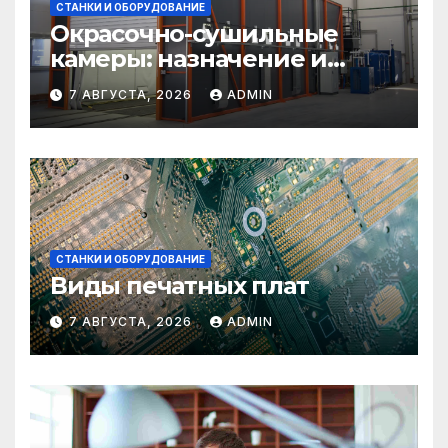
СТАНКИ И ОБОРУДОВАНИЕ
Окрасочно-сушильные
камеры: назначение и
области применения
7 АВГУСТА, 2026
ADMIN
СТАНКИ И ОБОРУДОВАНИЕ
Виды печатных плат
7 АВГУСТА, 2026
ADMIN