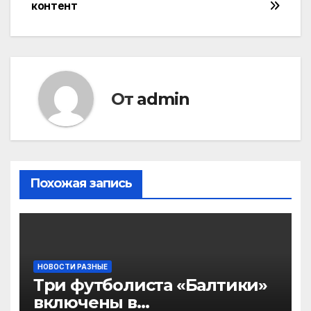
записям
контент
От
admin
Похожая запись
НОВОСТИ РАЗНЫЕ
Три футболиста «Балтики»
включены в