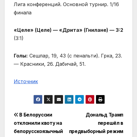
Лига конференций. Основной турнир. 1/16
финала
«Целе» (Целе) — «Дрита» (Гнилане) — 3:2
(3:1)
Голы:
Сешлар, 19, 43 (с пенальти). Грка, 23.
— Красники, 26. Дабичай, 51.
Источник
Навигация
В Белоруссии
Дональд Трамп
отклонили квоту на
перешёл в
по
белорусскоязычный
предвыборный режим