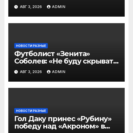
символическую сборную
АВГ 3, 2026
ADMIN
2‑го тура РПЛ по версии
подписчиков МАТЧ
ПРЕМЬЕР
НОВОСТИ РАЗНЫЕ
Футболист «Зенита»
Соболев: «Не буду скрывать
— в Оренбурге всегда
АВГ 3, 2026
ADMIN
тяжело играть»
НОВОСТИ РАЗНЫЕ
Гол Даку принес «Рубину»
победу над «Акроном» в