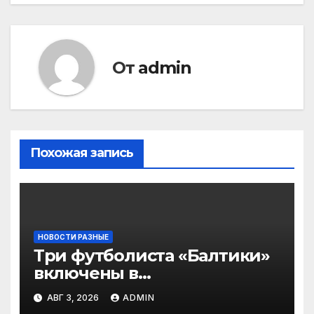
От
admin
Похожая запись
НОВОСТИ РАЗНЫЕ
Три футболиста «Балтики»
включены в
символическую сборную
АВГ 3, 2026
ADMIN
2‑го тура РПЛ по версии