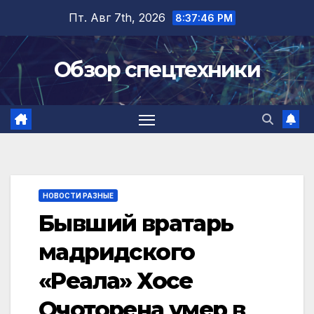
Перейти
Пт. Авг 7th, 2026
8:37:47 PM
к
содержимому
Обзор спецтехники
НОВОСТИ РАЗНЫЕ
Бывший вратарь
мадридского
«Реала» Хосе
Очоторена умер в