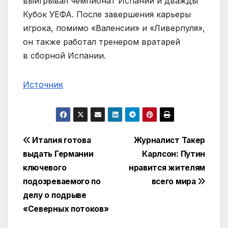
выигрывал чемпионат Испании и дважды
Кубок УЕФА. После завершения карьеры
игрока, помимо «Валенсии» и «Ливерпуля»,
он также работал тренером вратарей
в сборной Испании.
Источник
Навигация
Италия готова
Журналист Такер
выдать Германии
Карлсон: Путин
по
ключевого
нравится жителям
записям
подозреваемого по
всего мира
делу о подрыве
«Северных потоков»