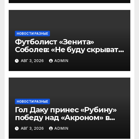
подписчиков МАТЧ
ПРЕМЬЕР
НОВОСТИ РАЗНЫЕ
Футболист «Зенита»
Соболев: «Не буду скрывать
— в Оренбурге всегда
АВГ 3, 2026
ADMIN
тяжело играть»
НОВОСТИ РАЗНЫЕ
Гол Даку принес «Рубину»
победу над «Акроном» в
матче РПЛ
АВГ 3, 2026
ADMIN