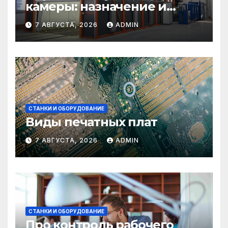
камеры: назначение и
области применения
7 АВГУСТА, 2026
ADMIN
СТАНКИ И ОБОРУДОВАНИЕ
Виды печатных плат
7 АВГУСТА, 2026
ADMIN
СТАНКИ И ОБОРУДОВАНИЕ
Про контроль рабочего