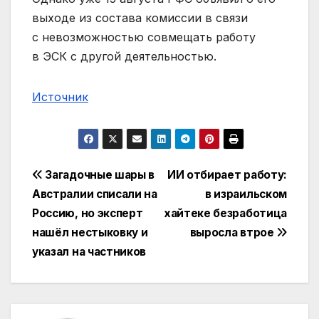
выходе из состава комиссии в связи
с невозможностью совмещать работу
в ЭСК с другой деятельностью.
Источник
Навигация
Загадочные шары в
ИИ отбирает работу:
Австралии списали на
в израильском
по
Россию, но эксперт
хайтеке безработица
записям
нашёл нестыковку и
выросла втрое
указал на частников