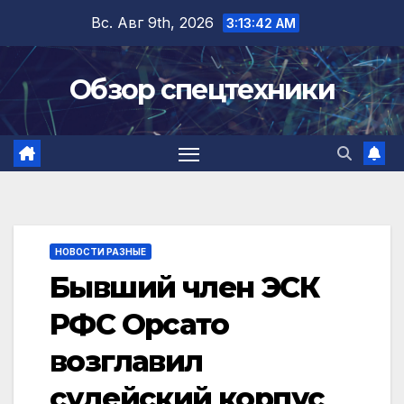
Перейти
Вс. Авг 9th, 2026
3:13:43 AM
к
содержимому
Обзор спецтехники
НОВОСТИ РАЗНЫЕ
Бывший член ЭСК
РФС Орсато
возглавил
судейский корпус