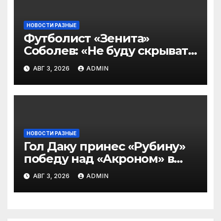
НОВОСТИ РАЗНЫЕ
Футболист «Зенита»
Соболев: «Не буду скрывать
— в Оренбурге всегда
АВГ 3, 2026
ADMIN
тяжело играть»
НОВОСТИ РАЗНЫЕ
Гол Даку принес «Рубину»
победу над «Акроном» в
матче РПЛ
АВГ 3, 2026
ADMIN