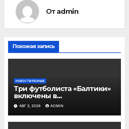
От
admin
Похожая запись
НОВОСТИ РАЗНЫЕ
Три футболиста «Балтики»
включены в
символическую сборную
АВГ 3, 2026
ADMIN
2‑го тура РПЛ по версии
подписчиков МАТЧ
ПРЕМЬЕР