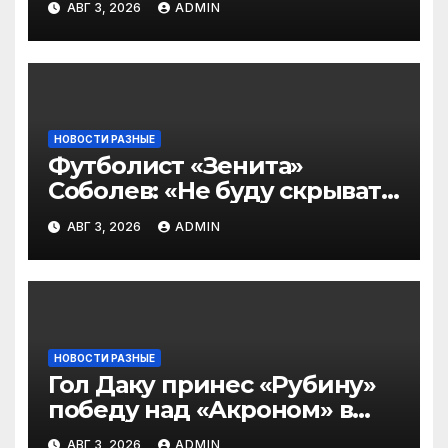
АВГ 3, 2026
ADMIN
2‑го тура РПЛ по версии
подписчиков МАТЧ
ПРЕМЬЕР
НОВОСТИ РАЗНЫЕ
Футболист «Зенита»
Соболев: «Не буду скрывать
— в Оренбурге всегда
АВГ 3, 2026
ADMIN
тяжело играть»
НОВОСТИ РАЗНЫЕ
Гол Даку принес «Рубину»
победу над «Акроном» в
матче РПЛ
АВГ 3, 2026
ADMIN