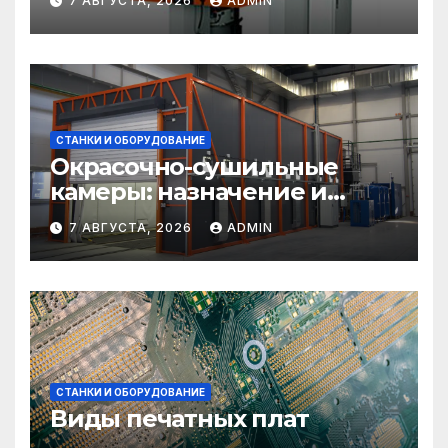
7 АВГУСТА, 2026
ADMIN
СТАНКИ И ОБОРУДОВАНИЕ
Окрасочно-сушильные
камеры: назначение и
области применения
7 АВГУСТА, 2026
ADMIN
СТАНКИ И ОБОРУДОВАНИЕ
Виды печатных плат