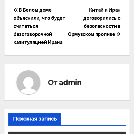
Навигация
В Белом доме
Китай и Иран
объяснили, что будет
договорились о
по
считаться
безопасности в
записям
безоговорочной
Ормузском проливе
капитуляцией Ирана
От
admin
Похожая запись