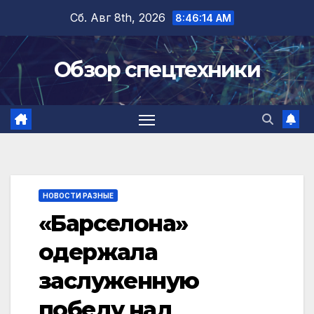
Перейти
Сб. Авг 8th, 2026
8:46:15 AM
к
содержимому
Обзор спецтехники
НОВОСТИ РАЗНЫЕ
«Барселона»
одержала
заслуженную
победу над