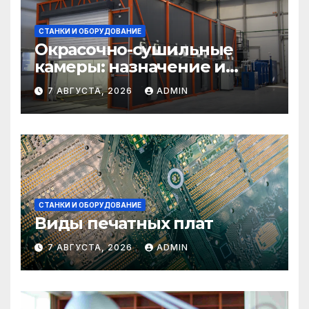
СТАНКИ И ОБОРУДОВАНИЕ
Окрасочно-сушильные
камеры: назначение и
области применения
7 АВГУСТА, 2026
ADMIN
СТАНКИ И ОБОРУДОВАНИЕ
Виды печатных плат
7 АВГУСТА, 2026
ADMIN