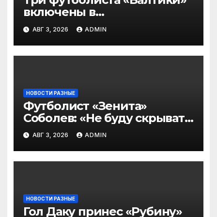
включены в
символическую сборную
АВГ 3, 2026
ADMIN
2‑го тура РПЛ по версии
подписчиков МАТЧ
ПРЕМЬЕР
НОВОСТИ РАЗНЫЕ
Футболист «Зенита»
Соболев: «Не буду скрывать
— в Оренбурге всегда
АВГ 3, 2026
ADMIN
тяжело играть»
НОВОСТИ РАЗНЫЕ
Гол Даку принес «Рубину»