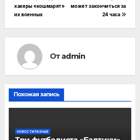
по
хакеры «кошмарят»
может закончиться за
записям
их военных
24 часа
От
admin
Похожая запись
НОВОСТИ РАЗНЫЕ
Три футболиста «Балтики»