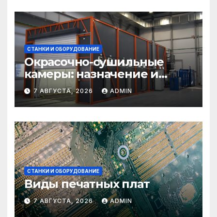
СТАНКИ И ОБОРУДОВАНИЕ
Окрасочно-сушильные
камеры: назначение и
области применения
7 АВГУСТА, 2026
ADMIN
СТАНКИ И ОБОРУДОВАНИЕ
Виды печатных плат
7 АВГУСТА, 2026
ADMIN