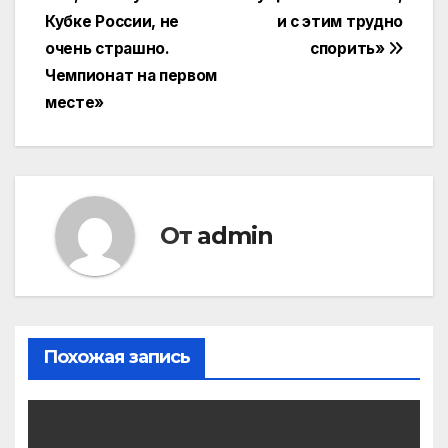
записям
Кубке России, не
и с этим трудно
очень страшно.
спорить»
Чемпионат на первом
месте»
От
admin
Похожая запись