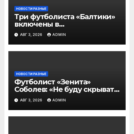
НОВОСТИ РАЗНЫЕ
Три футболиста «Балтики»
включены в
символическую сборную
АВГ 3, 2026
ADMIN
2‑го тура РПЛ по версии
подписчиков МАТЧ
ПРЕМЬЕР
НОВОСТИ РАЗНЫЕ
Футболист «Зенита»
Соболев: «Не буду скрывать
— в Оренбурге всегда
АВГ 3, 2026
ADMIN
тяжело играть»