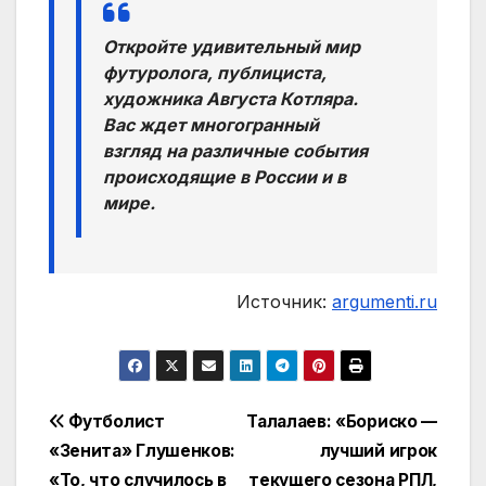
Откройте удивительный мир
футуролога, публициста,
художника Августа Котляра.
Вас ждет многогранный
взгляд на различные события
происходящие в России и в
мире.
Источник:
argumenti.ru
Навигация
Футболист
Талалаев: «Бориско —
«Зенита» Глушенков:
лучший игрок
по
«То, что случилось в
текущего сезона РПЛ,