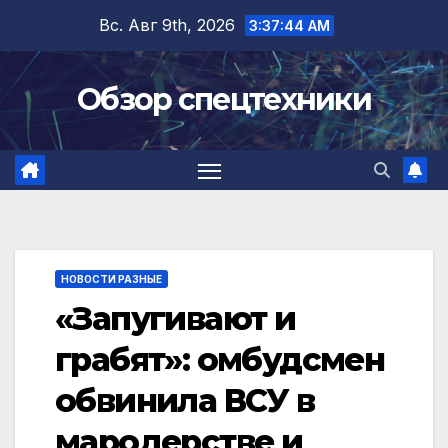
Перейти
Вс. Авг 9th, 2026
3:37:44 AM
к
содержимому
Обзор спецтехники
НОВОСТИ РАЗНЫЕ
«Запугивают и
грабят»: омбудсмен
обвинила ВСУ в
мародерстве и