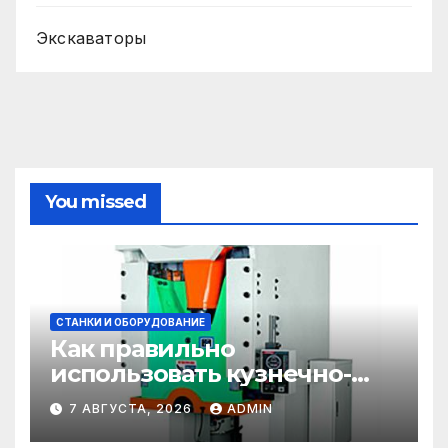
Экскаваторы
You missed
СТАНКИ И ОБОРУДОВАНИЕ
Как правильно
использовать кузнечно-
прессовое оборудование
7 АВГУСТА, 2026
ADMIN