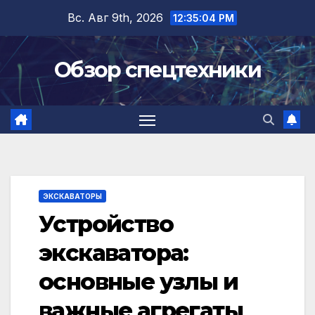
Перейти
Вс. Авг 9th, 2026
12:35:05 PM
к
содержимому
Обзор спецтехники
ЭКСКАВАТОРЫ
Устройство
экскаватора:
основные узлы и
важные агрегаты