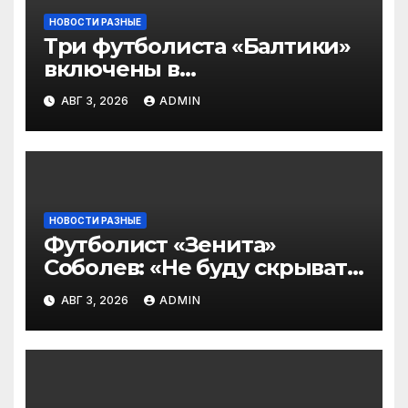
НОВОСТИ РАЗНЫЕ
Три футболиста «Балтики»
включены в
символическую сборную
АВГ 3, 2026
ADMIN
2‑го тура РПЛ по версии
подписчиков МАТЧ
ПРЕМЬЕР
НОВОСТИ РАЗНЫЕ
Футболист «Зенита»
Соболев: «Не буду скрывать
— в Оренбурге всегда
АВГ 3, 2026
ADMIN
тяжело играть»