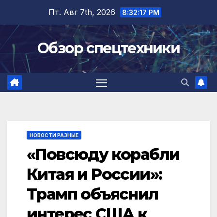
Перейти
Пт. Авг 7th, 2026
8:32:18 PM
к
содержимому
Обзор спецтехники
НОВОСТИ РАЗНЫЕ
«Повсюду корабли
Китая и России»:
Трамп объяснил
интерес США к