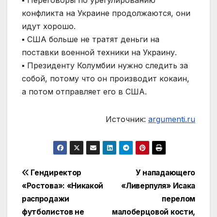
конфликта на Украине продолжаются, они
идут хорошо.
▪️ США больше не тратят деньги на
поставки военной техники на Украину.
▪️ Президенту Колумбии нужно следить за
собой, потому что он производит кокаин,
а потом отправляет его в США.
Источник:
argumenti.ru
Навигация
Гендиректор
У нападающего
«Ростова»: «Никакой
«Ливерпуля» Исака
по
распродажи
перелом
записям
футболистов не
малоберцовой кости,