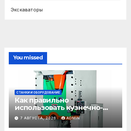
Экскаваторы
You missed
СТАНКИ И ОБОРУДОВАНИЕ
Как правильно
использовать кузнечно-
прессовое оборудование
7 АВГУСТА, 2026
ADMIN