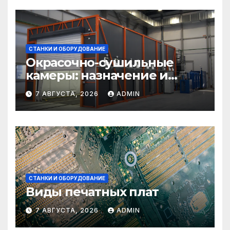
СТАНКИ И ОБОРУДОВАНИЕ
Окрасочно-сушильные
камеры: назначение и
области применения
7 АВГУСТА, 2026
ADMIN
СТАНКИ И ОБОРУДОВАНИЕ
Виды печатных плат
7 АВГУСТА, 2026
ADMIN