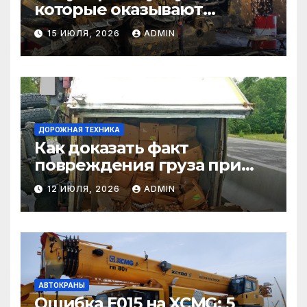
которые оказывают
самосвалы в строительстве
15 ИЮЛЯ, 2026
ADMIN
и логистике
ДОРОЖНАЯ ТЕХНИКА
Как доказать факт
повреждения груза при
страховом случае
12 ИЮЛЯ, 2026
ADMIN
АВТОКРАНЫ
Ошибка E015 на XCMG: 5