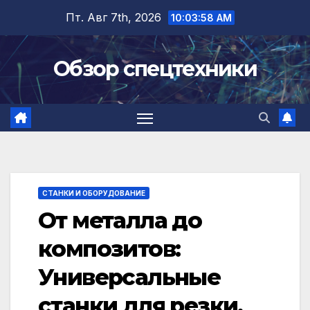
Перейти
Пт. Авг 7th, 2026
10:03:59 AM
к
содержимому
Обзор спецтехники
СТАНКИ И ОБОРУДОВАНИЕ
От металла до
композитов:
Универсальные
станки для резки,