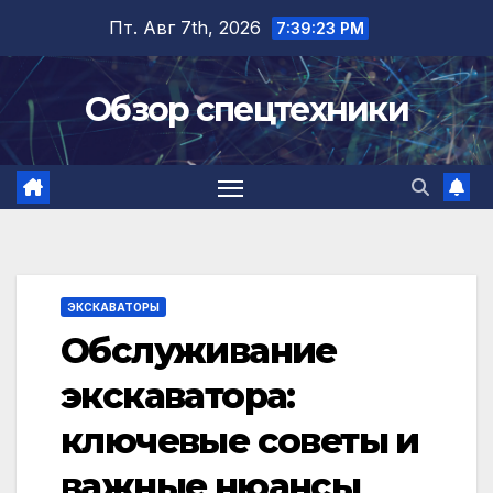
Перейти
Пт. Авг 7th, 2026
7:39:24 PM
к
содержимому
Обзор спецтехники
ЭКСКАВАТОРЫ
Обслуживание
экскаватора:
ключевые советы и
важные нюансы