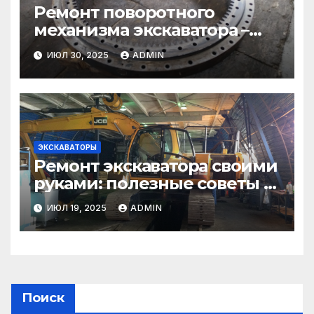
Ремонт поворотного
механизма экскаватора –
надежно и качественно
ИЮЛ 30, 2025
ADMIN
ЭКСКАВАТОРЫ
Ремонт экскаватора своими
руками: полезные советы и
проверенные хитрости
ИЮЛ 19, 2025
ADMIN
Поиск