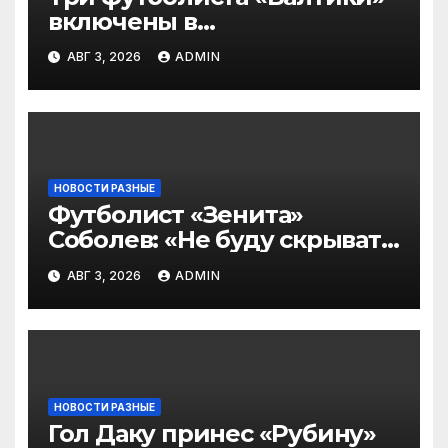
включены в
символическую сборную
АВГ 3, 2026
ADMIN
2‑го тура РПЛ по версии
подписчиков МАТЧ
ПРЕМЬЕР
НОВОСТИ РАЗНЫЕ
Футболист «Зенита»
Соболев: «Не буду скрывать
— в Оренбурге всегда
АВГ 3, 2026
ADMIN
тяжело играть»
НОВОСТИ РАЗНЫЕ
Гол Даку принес «Рубину»