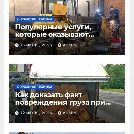
ДОРОЖНАЯ ТЕХНИКА
Популярные услуги,
которые оказывают
самосвалы в строительстве
15 ИЮЛЯ, 2026
ADMIN
и логистике
ДОРОЖНАЯ ТЕХНИКА
Как доказать факт
повреждения груза при
страховом случае
12 ИЮЛЯ, 2026
ADMIN