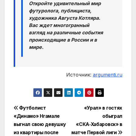
Откройте удивительный мир
футуролога, публициста,
художника Августа Котляра.
Вас ждет многогранный
взгляд на различные события
происходящие в России и в
мире.
Источник:
argumenti.ru
Навигация
Футболист
«Урал» в гостях
«Динамо» Нгамале
обыграл
по
выгнал свою девушку
«СКА‑Хабаровск» в
записям
из квартиры после
матче Первой лиги