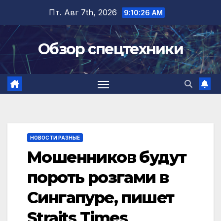
Перейти
Пт. Авг 7th, 2026
9:10:27 AM
к
содержимому
Обзор спецтехники
НОВОСТИ РАЗНЫЕ
Мошенников будут
пороть розгами в
Сингапуре, пишет
Straits Times