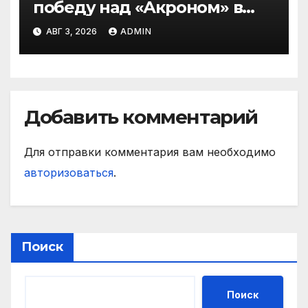
победу над «Акроном» в
матче РПЛ
АВГ 3, 2026
ADMIN
Добавить комментарий
Для отправки комментария вам необходимо
авторизоваться
.
Поиск
Поиск