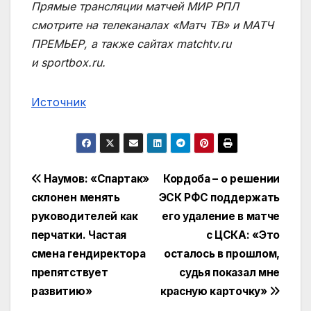
Прямые трансляции матчей МИР РПЛ
смотрите на телеканалах «Матч ТВ» и МАТЧ
ПРЕМЬЕР, а также сайтах matchtv.ru
и sportbox.ru.
Источник
Навигация
Наумов: «Спартак»
Кордоба – о решении
склонен менять
ЭСК РФС поддержать
по
руководителей как
его удаление в матче
записям
перчатки. Частая
с ЦСКА: «Это
смена гендиректора
осталось в прошлом,
препятствует
судья показал мне
развитию»
красную карточку»