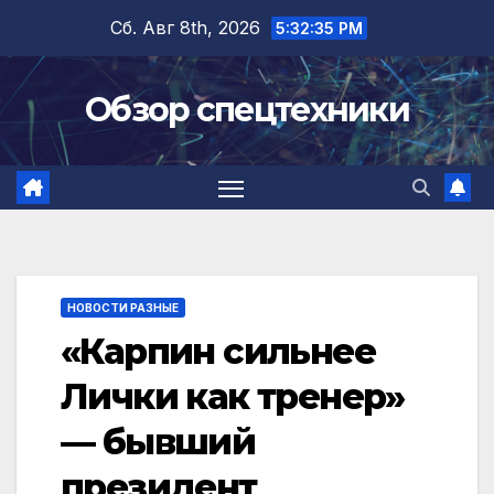
Перейти
Сб. Авг 8th, 2026
5:32:36 PM
к
содержимому
Обзор спецтехники
НОВОСТИ РАЗНЫЕ
«Карпин сильнее
Лички как тренер»
— бывший
президент