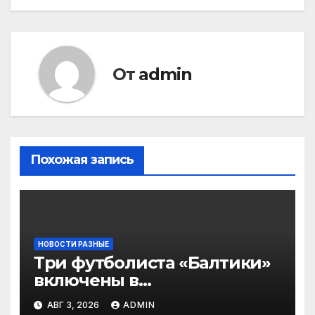
От
admin
Похожая запись
НОВОСТИ РАЗНЫЕ
Три футболиста «Балтики»
включены в
символическую сборную
АВГ 3, 2026
ADMIN