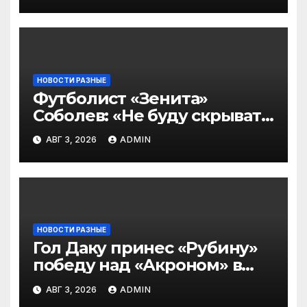
2‑го тура РПЛ по версии
подписчиков МАТЧ
ПРЕМЬЕР
НОВОСТИ РАЗНЫЕ
Футболист «Зенита»
Соболев: «Не буду скрывать
— в Оренбурге всегда
АВГ 3, 2026
ADMIN
тяжело играть»
НОВОСТИ РАЗНЫЕ
Гол Даку принес «Рубину»
победу над «Акроном» в
матче РПЛ
АВГ 3, 2026
ADMIN