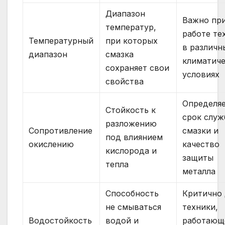
Диапазон
Важно пр
температур,
работе те
Температурный
при которых
в различн
диапазон
смазка
климатич
сохраняет свои
условиях
свойства
Определя
Стойкость к
срок слу
разложению
Сопротивление
смазки и
под влиянием
окислению
качество
кислорода и
защиты
тепла
металла
Способность
Критично 
не смываться
техники,
Водостойкость
водой и
работающ