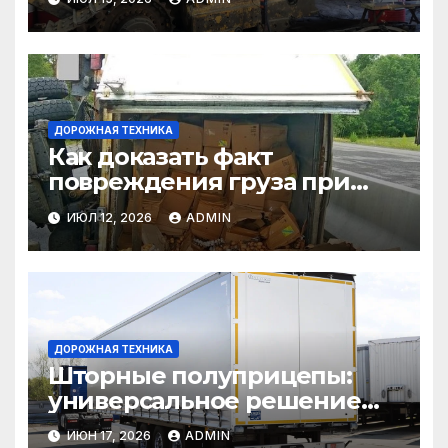
и логистике
ДОРОЖНАЯ ТЕХНИКА
Как доказать факт
повреждения груза при
страховом случае
ИЮЛ 12, 2026
ADMIN
ДОРОЖНАЯ ТЕХНИКА
Шторные полуприцепы:
универсальное решение
для перевозки грузов
ИЮН 17, 2026
ADMIN