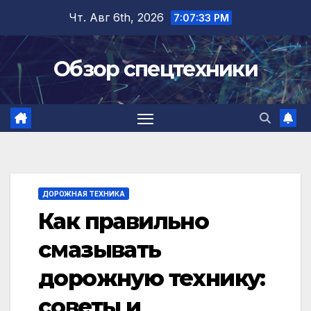
Перейти
Чт. Авг 6th, 2026
7:07:35 PM
к
содержимому
Обзор спецтехники
ДОРОЖНАЯ ТЕХНИКА
Как правильно
смазывать
дорожную технику:
советы и