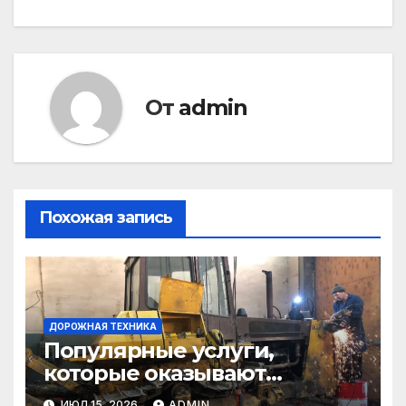
От
admin
Похожая запись
ДОРОЖНАЯ ТЕХНИКА
Популярные услуги,
которые оказывают
самосвалы в строительстве
ИЮЛ 15, 2026
ADMIN