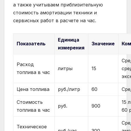
а также учитываем приблизительную
стоимость амортизации техники и
сервисных работ в расчете на час.
Единица
Показатель
Значение
Ком
измерения
Сре
Расход
литры
15
сре
топлива в час
экс
Цена топлива
руб./литр
60
Сре
Стоимость
15 
руб.
900
топлива в час
60 
Сре
Техническое
руб./час
300
амо