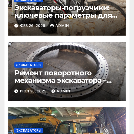
Экскаваторы-погрузчики:
ключевые параметры для
эффективной работы
ФЕВ 26, 2026
ADMIN
ЭКСКАВАТОРЫ
Ремонт поворотного
механизма экскаватора –
надежно и качественно
ИЮЛ 30, 2025
ADMIN
ЭКСКАВАТОРЫ