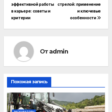
по
эффективной работы
стрелой: применение
записям
в карьере: советы и
и ключевые
критерии
особенности
От
admin
Похожая запись
ЭКСКАВАТОРЫ