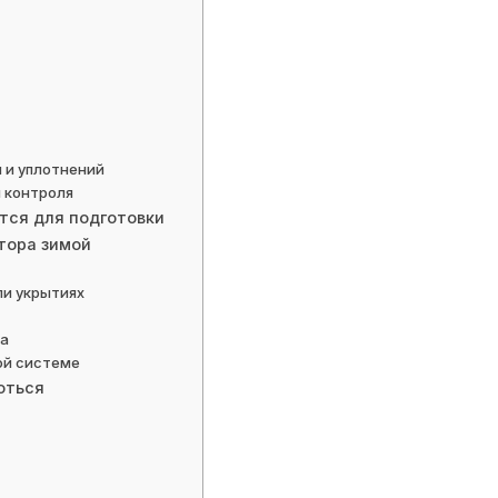
ы и уплотнений
м контроля
тся для подготовки
тора зимой
ли укрытиях
ва
ой системе
оться