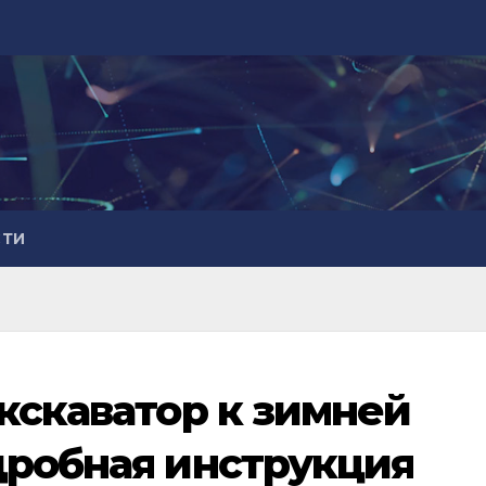
СТИ
кскаватор к зимней
дробная инструкция