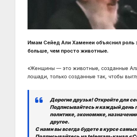
Имам Сейед Али Хаменеи объяснил роль 
больше, чем просто животные.
«Женщины — это животные, созданные Алл
лошади, только созданные так, чтобы выгл
Дорогие друзья! Откройте для с
Подписывайтесь и каждый день 
политике, экономике, назначении
другое.
С нами вы всегда будете в курсе самы
Подписывайтесь на telegram-канал «Со