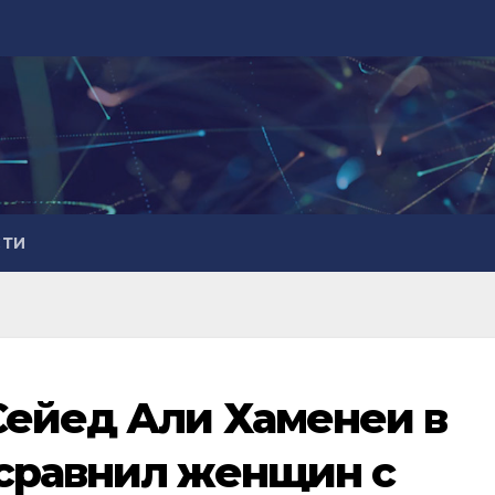
СТИ
Сейед Али Хаменеи в
сравнил женщин с