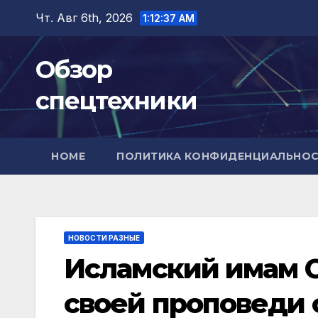
Перейти
Чт. Авг 6th, 2026
1:12:38 AM
к
содержимому
Обзор
спецтехники
HOME
ПОЛИТИКА КОНФИДЕНЦИАЛЬНО
НОВОСТИ РАЗНЫЕ
Исламский имам 
своей проповеди 