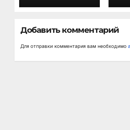
символическую
— в
сборную 2‑го тура
все
РПЛ по версии
игр
подписчиков
Добавить комментарий
МАТЧ ПРЕМЬЕР
Для отправки комментария вам необходимо