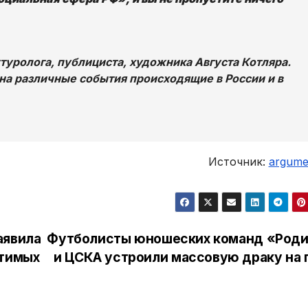
уролога, публициста, художника Августа Котляра.
на различные события происходящие в России и в
Источник:
argumen
аявила
Футболисты юношеских команд «Род
стимых
и ЦСКА устроили массовую драку на 