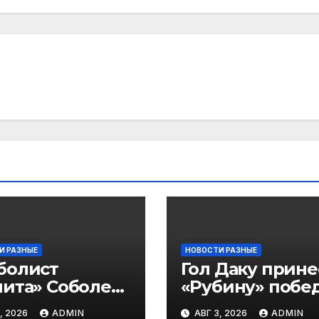
И РАЗНЫЕ
НОВОСТИ РАЗНЫЕ
болист
Гол Даку прине
ита» Соболев:
«Рубину» побе
 буду скрывать
над «Акроном» 
, 2026
ADMIN
АВГ 3, 2026
ADMIN