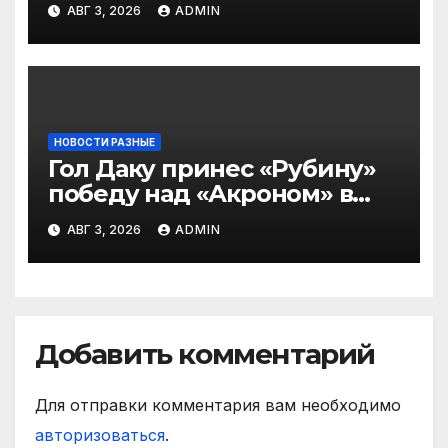
— в Оренбурге всегда
АВГ 3, 2026
ADMIN
тяжело играть»
НОВОСТИ РАЗНЫЕ
Гол Даку принес «Рубину»
победу над «Акроном» в
матче РПЛ
АВГ 3, 2026
ADMIN
Добавить комментарий
Для отправки комментария вам необходимо
авторизоваться
.