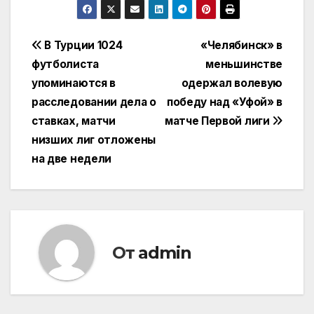
Навигация
В Турции 1024
«Челябинск» в
футболиста
меньшинстве
по
упоминаются в
одержал волевую
записям
расследовании дела о
победу над «Уфой» в
ставках, матчи
матче Первой лиги
низших лиг отложены
на две недели
От
admin