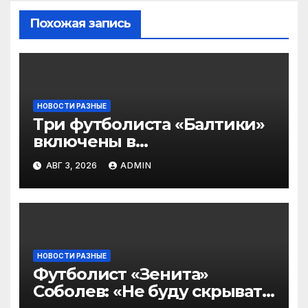
Похожая запись
НОВОСТИ РАЗНЫЕ
Три футболиста «Балтики»
включены в
символическую сборную
АВГ 3, 2026
ADMIN
2‑го тура РПЛ по версии
подписчиков МАТЧ
ПРЕМЬЕР
НОВОСТИ РАЗНЫЕ
Футболист «Зенита»
Соболев: «Не буду скрывать