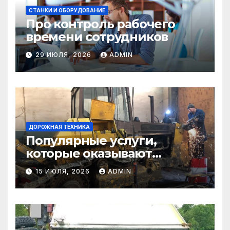
СТАНКИ И ОБОРУДОВАНИЕ
Про контроль рабочего
времени сотрудников
29 ИЮЛЯ, 2026
ADMIN
ДОРОЖНАЯ ТЕХНИКА
Популярные услуги,
которые оказывают
самосвалы в строительстве
15 ИЮЛЯ, 2026
ADMIN
и логистике