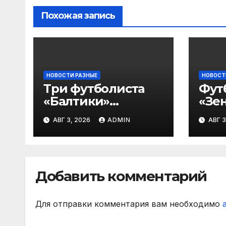
Похожая запись
НОВОСТИ РАЗНЫЕ
НОВОСТ
Три футболиста
Фут
«Балтики»
«Зен
включены в
«Не
АВГ 3, 2026
ADMIN
АВГ 3
символическую
— в
сборную 2‑го тура
все
РПЛ по версии
игр
подписчиков
Добавить комментарий
МАТЧ ПРЕМЬЕР
Для отправки комментария вам необходимо