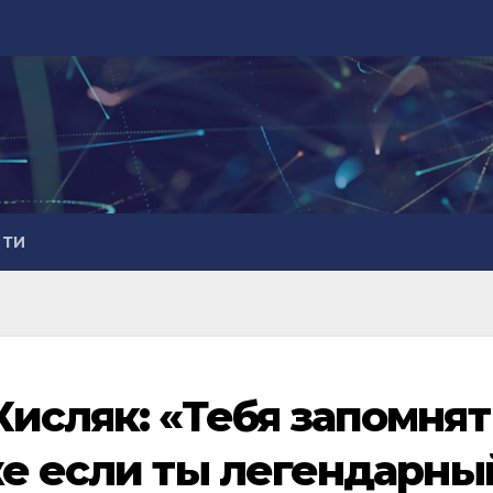
СТИ
исляк: «Тебя запомнят
же если ты легендарны