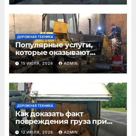
ДОРОЖНАЯ ТЕХНИКА
Популярные услуги,
которые оказывают
самосвалы в строительстве
15 ИЮЛЯ, 2026
ADMIN
и логистике
ДОРОЖНАЯ ТЕХНИКА
Как доказать факт
повреждения груза при
страховом случае
12 ИЮЛЯ, 2026
ADMIN