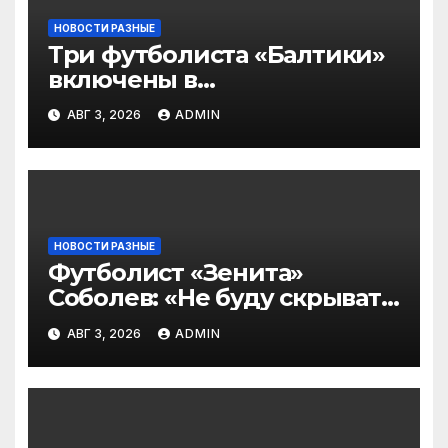
НОВОСТИ РАЗНЫЕ
Три футболиста «Балтики»
включены в
символическую сборную
АВГ 3, 2026
ADMIN
2‑го тура РПЛ по версии
подписчиков МАТЧ
ПРЕМЬЕР
НОВОСТИ РАЗНЫЕ
Футболист «Зенита»
Соболев: «Не буду скрывать
— в Оренбурге всегда
АВГ 3, 2026
ADMIN
тяжело играть»