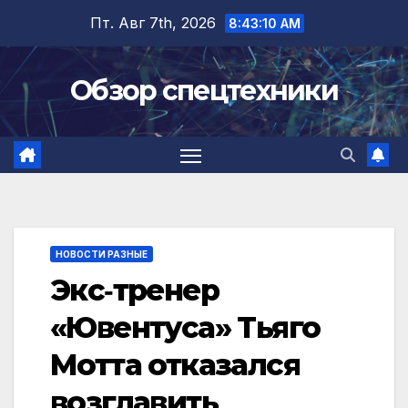
Перейти
Пт. Авг 7th, 2026
8:43:11 AM
к
содержимому
Обзор спецтехники
НОВОСТИ РАЗНЫЕ
Экс‑тренер
«Ювентуса» Тьяго
Мотта отказался
возглавить