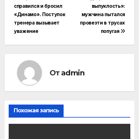
справился и бросил
выпуклость»:
по
«Динамо». Поступок
мужчина пытался
записям
тренера вызывает
провезти в трусах
уважение
попугая
От
admin
Похожая запись