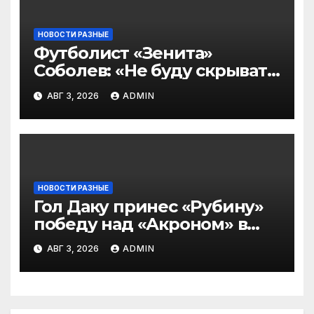
НОВОСТИ РАЗНЫЕ
Футболист «Зенита»
Соболев: «Не буду скрывать
— в Оренбурге всегда
АВГ 3, 2026
ADMIN
тяжело играть»
НОВОСТИ РАЗНЫЕ
Гол Даку принес «Рубину»
победу над «Акроном» в
матче РПЛ
АВГ 3, 2026
ADMIN