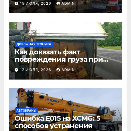
самосвалы в строительстве
15 ИЮЛЯ, 2026
ADMIN
и логистике
ДОРОЖНАЯ ТЕХНИКА
Как доказать факт
повреждения груза при
страховом случае
12 ИЮЛЯ, 2026
ADMIN
АВТОКРАНЫ
Ошибка E015 на XCMG: 5
способов устранения