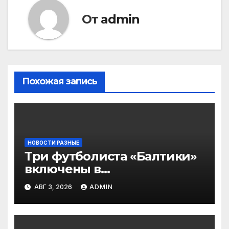
От
admin
Похожая запись
НОВОСТИ РАЗНЫЕ
Три футболиста «Балтики»
включены в
символическую сборную
АВГ 3, 2026
ADMIN
2‑го тура РПЛ по версии
подписчиков МАТЧ
ПРЕМЬЕР