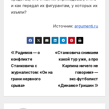
и как передал их фигурантам, у которых их
изъяли?
Источник:
argumenti.ru
Навигация
Радимов — о
«Станковича снимаем
конфликте
какой тур уже, а про
по
Станковича с
Карпина ничего не
записям
журналистом: «Он на
говорим» —
грани нервного
экс‑футболист
срыва»
«Динамо» Гришин